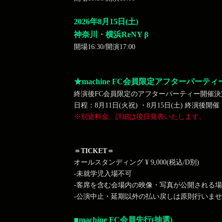
2026年8月15日(土)
神奈川・横浜ReNY β
開場16:30/開演17:00
★machine FC会員限定アフターパーテ
終演後FC会員限定のアフターパーティー開催決
日程：8月11日(火祝) ・8月15日(土) 終演後開催
※別途料金。詳細は後日発表いたします。
＝TICKET＝
オールスタンディング ¥ 9,000(税込/D別)
-未就学児入場不可
-客席を含む会場内の映像・写真が公開される
-公演中止・延期以外の払い戻しは原則行いま
■machine FC会員先行(抽選)