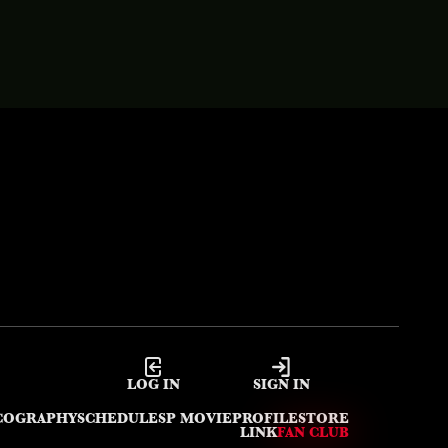
LOG IN
SIGN IN
COGRAPHY
SCHEDULE
SP MOVIE
PROFILE
STORE
LINK
FAN CLUB