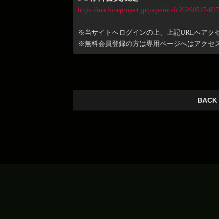
https://machineproject.jp/page/mc-fc20260517-69
※当サイトへログインの上、上記URLへアク
※無料会員登録の方は専用ページへはアクセ
BACK