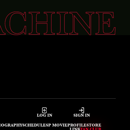
LOG IN
SIGN IN
COGRAPHY
SCHEDULE
SP MOVIE
PROFILE
STORE
LINK
FAN CLUB