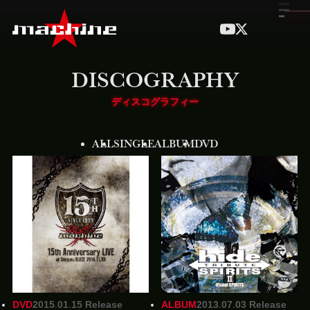
DISCOGRAPHY
ディスコグラフィー
ALL
SINGLE
ALBUM
DVD
DVD
2015.01.15 Release
ALBUM
2013.07.03 Release