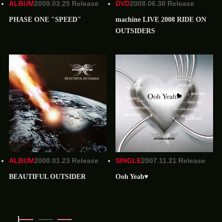
ALBUM
2009.03.25 Release
DVD
2008.06.30 Release
PHASE ONE "SPEED"
machine LIVE 2008 RIDE ON
OUTSIDERS
ALBUM
2008.01.23 Release
SINGLE
2007.11.21 Release
BEAUTIFUL OUTSIDER
Ooh Yeah♥
1
2