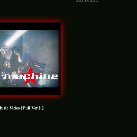
2025.03.21
c Video [Full Ver.] 】