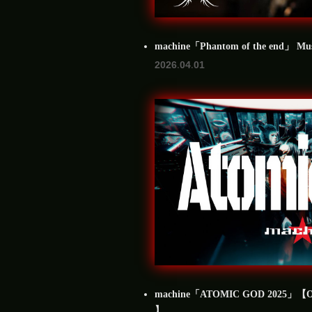
machine「Phantom of the end」 Music
2026.04.01
machine「ATOMIC GOD 2025」【Offici
】