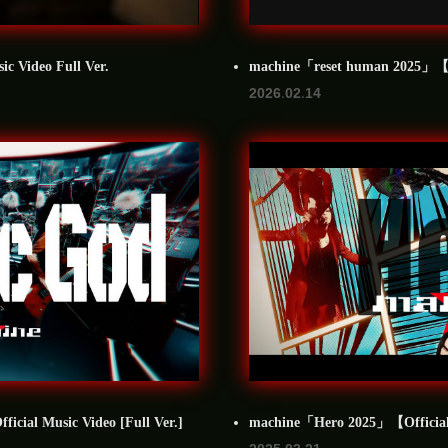
 Video Full Ver.
machine「reset human 2025」【Off
2026.02.14
al Music Video [Full Ver.]
machine「Hero 2025」【Official 