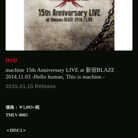
DVD
machine 15th Anniversary LIVE at 新宿BLAZE
2014.11.03 -Hello human, This is machine.-
2015.01.15 Release
価格：￥5,093+税
TMLV-0005
＜DISC1＞