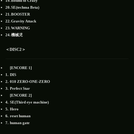
Bound to Crazy
SE(techma Beta)
BOOSTER
Gravity Attack
WARNING
機械児
＜DISC2＞
[ENCORE 1]
DIS
010 ZERO-ONE-ZERO
Perfect Star
[ENCORE 2]
SE(Third eye machine)
Hero
reset human
human gate