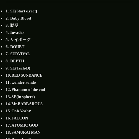
SE(Start e.rect)
Baby Blood
動期
Invader
サイボーグ
DOUBT
SURVIVAL
DEPTH
SE(Tech-D)
RED SUNDANCE
wonder rondo
Phantom of the end
SE(in sphere)
Mr.BARBAROUS
Ooh Yeah♥
FALCON
ATOMIC GOD
SAMURAI MAN